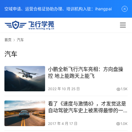
空域申请、运营合格证协助办理、培训机构入驻：ihangpai
首页
汽车
汽车
小鹏全新飞行汽车亮相：方向盘操
控 地上能跑天上能飞
2022 年 10 月 25 日
1.5K
看了《速度与激情8》，才发觉这是
自动驾驶汽车史上被黑得最惨的一
次
2017 年 4 月 17 日
1.0K