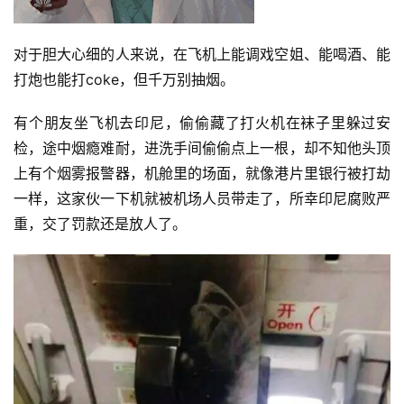
对于胆大心细的人来说，在飞机上能调戏空姐、能喝酒、能
打炮也能打coke，但千万别抽烟。
有个朋友坐飞机去印尼，偷偷藏了打火机在袜子里躲过
安
检
，途中烟瘾难耐，进
洗手间
偷偷点上一根，却不知他头顶
上有个烟雾报警器，机舱里的场面，就像港片里银行被打劫
一样，这家伙一下机就被机场人员带走了，所幸印尼腐败严
重，交了罚款还是放人了。