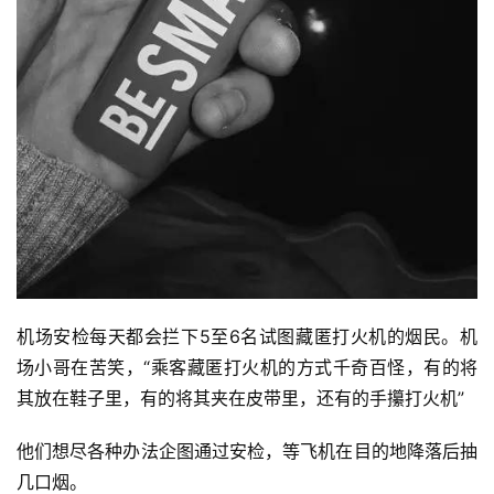
机场安检每天都会拦下5至6名试图藏匿打火机的烟民。机
场小哥在苦笑，“乘客藏匿打火机的方式千奇百怪，有的将
其放在鞋子里，有的将其夹在皮带里，还有的手攥打火机”
他们想尽各种办法企图通过
安检
，等飞机在目的地降落后抽
几口烟。