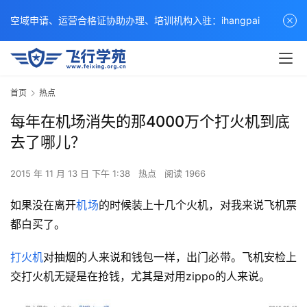
空域申请、运营合格证协助办理、培训机构入驻：ihangpai
首页
热点
每年在机场消失的那4000万个打火机到底
去了哪儿？
2015 年 11 月 13 日 下午 1:38
热点
阅读 1966
如果没在离开
机场
的时候装上十几个火机，对我来说飞机票
都白买了。
打火机
对抽烟的人来说和钱包一样，出门必带。飞机安检上
交打火机无疑是在抢钱，尤其是对用
zippo
的人来说。