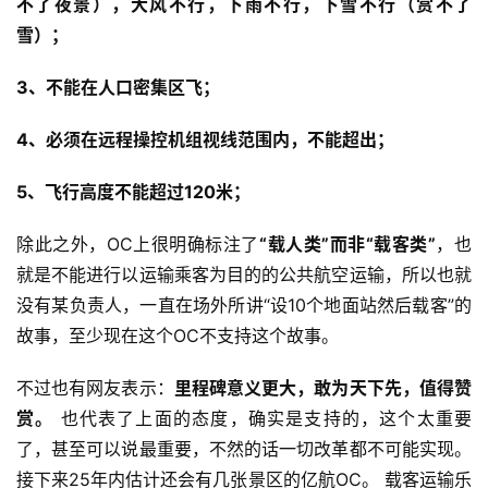
不了夜景），大风不行，下雨不行，下雪不行（赏不了
雪）；
3、不能在人口密集区飞；
4、必须在远程操控机组视线范围内，不能超出；
5、飞行高度不能超过120米；
除此之外，OC上很明确标注了
“载人类”而非“载客类”
，也
就是不能进行以运输乘客为目的的公共航空运输，所以也就
没有某负责人，一直在场外所讲“设10个地面站然后载客”的
故事，至少现在这个OC不支持这个故事。
不过也有网友表示：
里程碑意义更大，敢为天下先，值得赞
赏。
 也代表了上面的态度，确实是支持的，这个太重要
了，甚至可以说最重要，不然的话一切改革都不可能实现。 
接下来25年内估计还会有几张景区的亿航OC。 载客运输乐