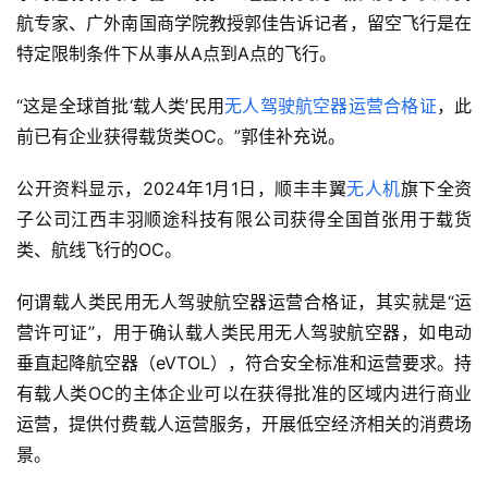
航专家、广外南国商学院教授郭佳告诉记者，留空飞行是在
特定限制条件下从事从A点到A点的飞行。
“这是全球首批‘载人类’民用
无人驾驶航空器运营合格证
，此
前已有企业获得载货类OC。”郭佳补充说。
公开资料显示，2024年1月1日，顺丰丰翼
无人机
旗下全资
子公司江西丰羽顺途科技有限公司获得全国首张用于载货
类、航线飞行的OC。
何谓载人类民用无人驾驶航空器运营合格证，其实就是“运
营许可证”，用于确认载人类民用无人驾驶航空器，如电动
垂直起降航空器（eVTOL），符合安全标准和运营要求。持
有载人类OC的主体企业可以在获得批准的区域内进行商业
运营，提供付费载人运营服务，开展低空经济相关的消费场
景。