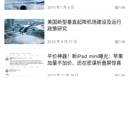
2015 年 1 月 4 日
1.6K
美国新型垂直起降机场建设及运行
政策研究
2025 年 4 月 27 日
1.5K
平价神器！新iPad mini曝光：苹果
加量不加价、还在密谋折叠屏惊喜
2022 年 12 月 28 日
1.8K
宁波消防招录通信员36名 持证飞手
优先
2025 年 9 月 26 日
1.0K