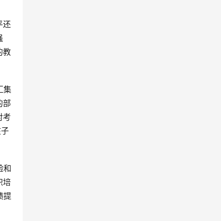
平还
强
的教
汇集
的部
对考
孩子
验和
职培
绩提