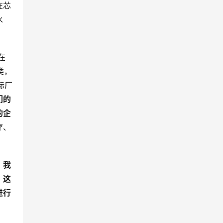
在芯
水
在
类，
际厂
们的
的企
疗、
。
我
，这
进行