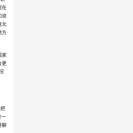
现在
如说
竟北
地方
国家
会更
况
说把
是一
要解