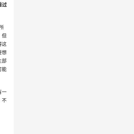
看过
所
，但
得这
要想
生部
可能
有一
，不