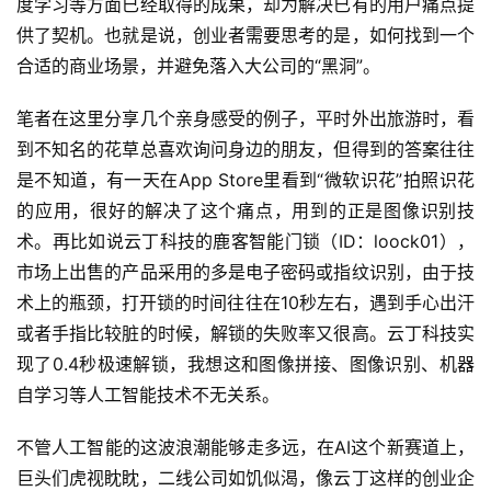
度学习等方面已经取得的成果，却为解决已有的用户痛点提
供了契机。也就是说，创业者需要思考的是，如何找到一个
合适的商业场景，并避免落入大公司的“黑洞”。
笔者在这里分享几个亲身感受的例子，平时外出旅游时，看
到不知名的花草总喜欢询问身边的朋友，但得到的答案往往
是不知道，有一天在App Store里看到“微软识花”拍照识花
的应用，很好的解决了这个痛点，用到的正是图像识别技
术。再比如说云丁科技的鹿客智能门锁（ID：loock01），
市场上出售的产品采用的多是电子密码或指纹识别，由于技
术上的瓶颈，打开锁的时间往往在10秒左右，遇到手心出汗
或者手指比较脏的时候，解锁的失败率又很高。云丁科技实
现了0.4秒极速解锁，我想这和图像拼接、图像识别、机器
自学习等人工智能技术不无关系。
不管人工智能的这波浪潮能够走多远，在AI这个新赛道上，
巨头们虎视眈眈，二线公司如饥似渴，像云丁这样的创业企