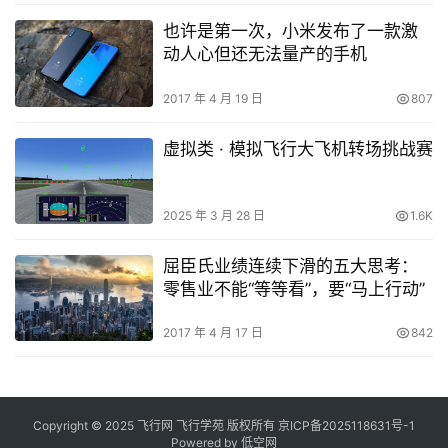
也许是第一次，小米发布了一款激
动人心但还无法量产的手机
2017 年 4 月 19 日
807
虚拟类 · 模拟飞行大飞机转场挑战赛
2025 年 3 月 28 日
1.6K
屈臣氏业绩连续下滑的五大思考：
零售业不能“等等看”，要“马上行动”
2017 年 4 月 17 日
842
Copyright © 2025 飞行网 飞行学苑 版权所有
京ICP备2025118631号-1
Powered by
低空网