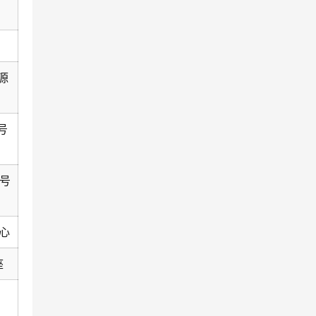
源
号
号
心
座