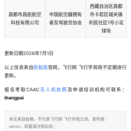
西藏自治区昌都
昌都市昌航航空
中国航空器拥有
市卡若区城关镇
科技有限公司
者及驾驶员协会
利民社区1号小足
球场
更新日期2026年7月1日
以上信息来自
民航局
官网，飞行网 飞行学苑将不定期进行
更新。
报名考取CAAC
无人机执照
及申请培训机构可联系：
ihangpai
本文来自投稿，不代表飞行网 飞行学苑立场。发布者：
sensv，转载请注明出处：