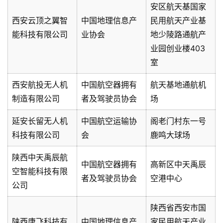
安区航天基国家
西安云顶之翼智
中国地理信息产
民用航天产业基
能科技有限公司
业协会
地少陵路通航产
业园创业楼403
室
西安航投无人机
中国航空器拥有
航天基地通航机
制造有限公司
者及驾驶员协会
场
延安长留无人机
中国航空运输协
阁老门村东一号
科技有限公司
会
鹿鸣大球场
陕西中天禹辰航
中国航空器拥有
高新区中天禹辰
空智能科技有限
者及驾驶员协会
空港中心
公司
陕西省西安市国
陕西唐飞科技有
中国地理信息产
家民用航天产业