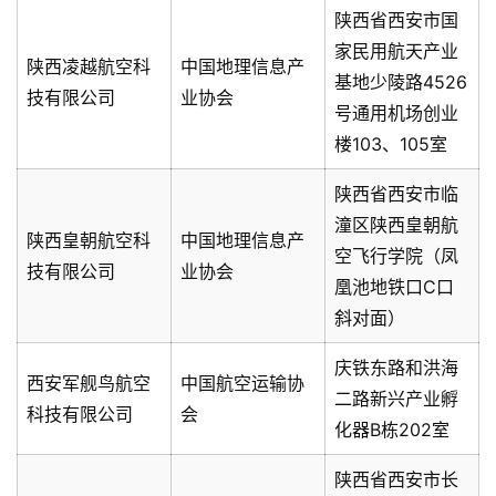
陕西省西安市国
家民用航天产业
陕西凌越航空科
中国地理信息产
基地少陵路4526
技有限公司
业协会
号通用机场创业
楼103、105室
陕西省西安市临
潼区陕西皇朝航
陕西皇朝航空科
中国地理信息产
空飞行学院（凤
技有限公司
业协会
凰池地铁口C口
斜对面）
庆铁东路和洪海
西安军舰鸟航空
中国航空运输协
二路新兴产业孵
科技有限公司
会
化器B栋202室
陕西省西安市长