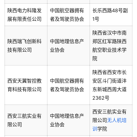
陕西电力科隆发
中国航空器拥有
长乐西路48号副
展有限责任公司
者及驾驶员协会
1号
陕西省汉中市南
陕西瑞飞创新科
中国地理信息产
郑区红军路陕西
技有限公司
业协会
航空职业技术学
院
陕西省西安市长
西安天翼智控教
中国航空器拥有
安区斗门街道沣
育科技有限公司
者及驾驶员协会
东新城西周大道
2362号
西安三航实业有
西安三航实业有
中国地理信息产
限公司
无人机培
限公司
业协会
训
学院