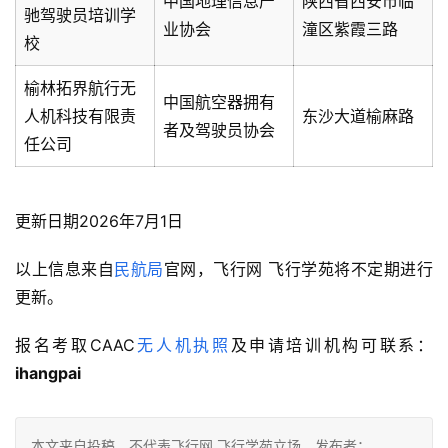
中国地理信息产
陕西省西安市临
驰驾驶员培训学
业协会
潼区紫霞三路
校
榆林拓界航行无
中国航空器拥有
人机科技有限责
东沙大道榆麻路
者及驾驶员协会
任公司
更新日期2026年7月1日
以上信息来自
民航局
官网，飞行网 飞行学苑将不定期进行
更新。
报名考取CAAC
无人机执照
及申请培训机构可联系：
ihangpai
本文来自投稿，不代表飞行网 飞行学苑立场。发布者：