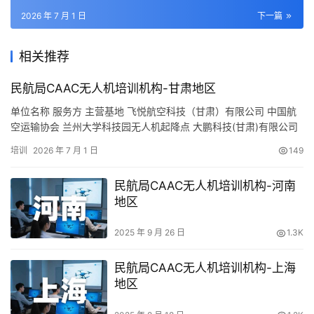
2026 年 7 月 1 日
下一篇
相关推荐
民航局CAAC无人机培训机构-甘肃地区
单位名称 服务方 主营基地 飞悦航空科技（甘肃）有限公司 中国航
空运输协会 兰州大学科技园无人机起降点 大鹏科技(甘肃)有限公司
中国地理信息产业协会 甘肃省兰州市城关区盐场路街道左家湾126
培训
2026 年 7 月 1 日
149
号龙头山庄游客接待中心 嘉峪关市智联铭安职业技能培训学校有限
公司 中国地理信息产业协会 嘉峪关市金港南路1226号西区西北角场
民航局CAAC无人机培训机构-河南
地 甘肃启远智能科技有限责任公司 中国航空…
地区
2025 年 9 月 26 日
1.3K
民航局CAAC无人机培训机构-上海
地区