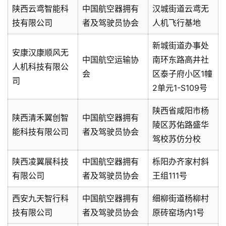
陕西云鸢智能科
中国航空器拥有
汉城街道云鸢无
技有限公司
者及驾驶员协会
人机飞行基地
新城街道办事处
安康汉康顺风无
中国航空运输协
南环东路高井社
人机科技有限公
会
区泰子府小区1幢
司
2单元1-S109号
陕西省咸阳市杨
陕西清禾翼创智
中国航空器拥有
陵区苏佑路盛华
能科技有限公司
者及驾驶员协会
驾校苏仿分校
陕西凌翼展科技
中国航空器拥有
栎阳办齐家村斜
有限公司
者及驾驶员协会
王组111号
西安九天智行科
中国航空器拥有
细柳街道杨柳村
技有限公司
者及驾驶员协会
原砖窑场内1号