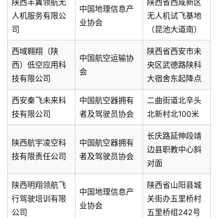
陕西丰翼领航无
陕西省西咸新区
中国地理信息产
人机服务有限公
无人机试飞基地
业协会
司
（昆池大道南）
西域翱翔（陕
陕西省西安市未
中国航空运输协
西）低空应用科
央区武德路陕科
会
技有限公司
大宿舍东起降点
西安秦飞未来科
中国航空器拥有
二曲街道北辛头
技有限公司
者及驾驶员协会
北新村北100米
长庆路延伸段靖
陕西航宇凌空科
中国航空器拥有
边县职教中心斜
技有限责任公司
者及驾驶员协会
对面
陕西明翔领航飞
陕西省山阳县城
中国地理信息产
行驾驶培训有限
关街办五里桥村
业协会
公司
五里桥组242号