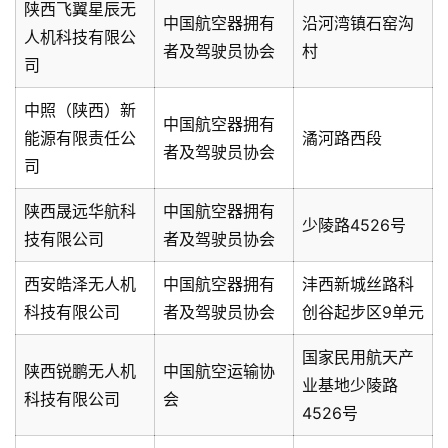
陕西飞翼星辰无
中国航空器拥有
沿河湾镇石窑沟
人机科技有限公
者及驾驶员协会
村
司
中照（陕西）新
中国航空器拥有
能源有限责任公
潏河路西段
者及驾驶员协会
司
陕西晟远华航科
中国航空器拥有
少陵路4526号
技有限公司
者及驾驶员协会
西安皓泽无人机
中国航空器拥有
沣西新城丝路科
科技有限公司
者及驾驶员协会
创谷起步区9单元
国家民用航天产
陕西锐鹏无人机
中国航空运输协
业基地少陵路
科技有限公司
会
4526号