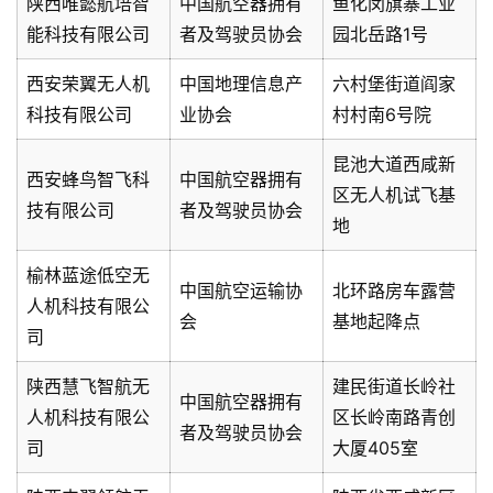
陕西唯懿航培智
中国航空器拥有
鱼化闵旗寨工业
能科技有限公司
者及驾驶员协会
园北岳路1号
西安荣翼无人机
中国地理信息产
六村堡街道阎家
科技有限公司
业协会
村村南6号院
昆池大道西咸新
西安蜂鸟智飞科
中国航空器拥有
区无人机试飞基
技有限公司
者及驾驶员协会
地
榆林蓝途低空无
中国航空运输协
北环路房车露营
人机科技有限公
会
基地起降点
司
陕西慧飞智航无
建民街道长岭社
中国航空器拥有
人机科技有限公
区长岭南路青创
者及驾驶员协会
司
大厦405室