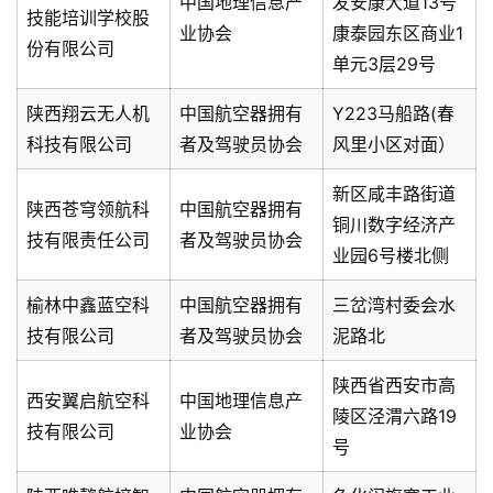
中国地理信息产
发安康大道13号
技能培训学校股
业协会
康泰园东区商业1
份有限公司
单元3层29号
陕西翔云无人机
中国航空器拥有
Y223马船路(春
科技有限公司
者及驾驶员协会
风里小区对面）
新区咸丰路街道
陕西苍穹领航科
中国航空器拥有
铜川数字经济产
技有限责任公司
者及驾驶员协会
业园6号楼北侧
榆林中鑫蓝空科
中国航空器拥有
三岔湾村委会水
技有限公司
者及驾驶员协会
泥路北
陕西省西安市高
西安翼启航空科
中国地理信息产
陵区泾渭六路19
技有限公司
业协会
号