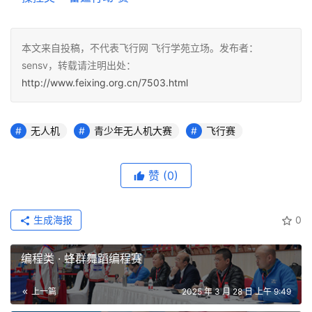
本文来自投稿，不代表飞行网 飞行学苑立场。发布者：
sensv，转载请注明出处：
http://www.feixing.org.cn/7503.html
无人机
青少年无人机大赛
飞行赛
赞
(0)
生成海报
0
编程类 · 蜂群舞蹈编程赛
上一篇
2025 年 3 月 28 日 上午 9:49